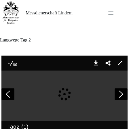
Zum
Inhalt
springen
Messdienerschaft Lindern
Langwege Tag 2
1
86
Tag2 (1)