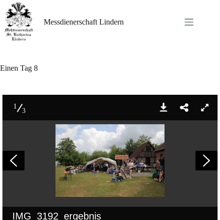
Zum
Inhalt
springen
Messdienerschaft Lindern
Einen Tag 8
1
3
IMG_3192_ergebnis